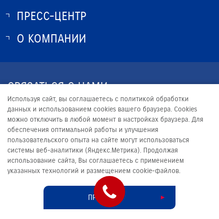
ПРЕСС-ЦЕНТР
О SUZUKI
ИСТОРИЯ SUZUKI
О КОМПАНИИ
НОВОСТИ
ПРОГРАММА ЛОЯЛЬНОСТИ
О КОМПАНИИ
КОНТАКТЫ
СВЯЗАТЬСЯ С НАМИ
ЮРИДИЧЕСКАЯ ИНФОРМАЦИЯ
Используя сайт, вы соглашаетесь с политикой обработки
+7 (3843) 991-863
данных и использованием cookies вашего браузера. Cookies
можно отключить в любой момент в настройках браузера. Для
PROMO@AVTOMIR.RU
обеспечения оптимальной работы и улучшения
пользовательского опыта на сайте могут использоваться
системы веб-аналитики (Яндекс.Метрика). Продолжая
использование сайта, Вы соглашаетесь с применением
указанных технологий и размещением cookie-файлов.
© 2026
АВТОМИР НОВОКУЗНЕЦК
Сделано в ПЕРКС
ПРИНЯТЬ