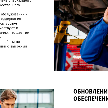
чень специального
чественного
в обслуживании и
 поддержания
ком уровне
частвуют в
нию, что дает им
й
е работы по
твии с высокими
ОБНОВЛЕНИ
ОБЕСПЕЧЕН