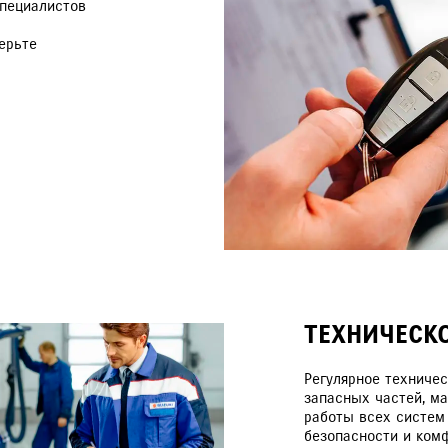
пециалистов
РАССЧИТАТЬ ТО
С
ерьте
VITARA
JIMNY
ТЕХНИЧЕСК
Регулярное техниче
запасных частей, ма
работы всех систем 
безопасности и ком