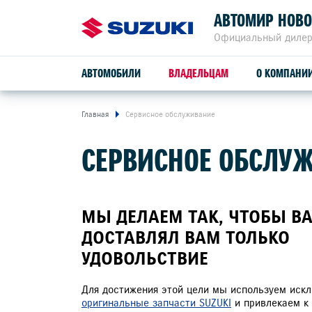
АВТОМИР НОВ
Официальный дилер
АВТОМОБИЛИ
ВЛАДЕЛЬЦАМ
О КОМПАНИ
Главная
Сервисное обслуживание
ОБСЛУЖИВАНИЕ И РЕМОНТ
УСЛУГИ АВТОМИР
СЕРВИСНОЕ ОБСЛУ
SUZUKI VITARA
ПРОГРАММА ЛОЯЛЬНОСТИ
СЕРВИСНОЕ ОБСЛУЖИВАНИЕ
МЫ ДЕЛАЕМ ТАК, ЧТОБЫ ВА
расход от
ДОСТАВЛЯЛ ВАМ ТОЛЬКО
4,9 л/100 км
ГАРАНТИЙНОЕ ОБСЛУЖИВАНИЕ
УДОВОЛЬСТВИЕ
привод
ПОМОЩЬ НА ДОРОГЕ
2WD, ALLGRIP 4WD
Для достижения этой цели мы используем иск
оригинальные запчасти SUZUKI
и привлекаем к