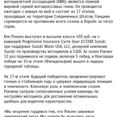
мотоциклетной ассоциацией (AMA), является главной
мировой серией мотокроссовых гонок. Он проводится
ежегодно с января по май и состоит из 17 этапов,
проходящих на территории Соединенных Штатов. Гонщики
соревнуются на протяжении всего сезона в борьбе за титул
серии.
Кен Рокзен выступал в высшем классе 450 куб. см с
командой Progressive Insurance Cycle Gear ECSTAR Suzuki
при поддержке Suzuki Motor USA, LLC, дочерней компании
Suzuki по производству мотоциклов в США. За сезон Рокзен
12 раз поднимался на подиум, включая 5 побед, и благодаря
победе на 15-м этапе (Филадельфия) вышел в лидеры
турнирной таблицы.
На 17-м этапе будущий победитель продемонстрировал
точную и стабильную езду и удержал лидирующую позицию
в чемпионате. Ключевую роль в чемпионском сезоне
Рокзена сыграли согласованные усилия команды по
настройке мотоцикла для достижения оптимальных,
удобных для водителя характеристик.
«Мы искренне гордимся тем, что Рокзен завоевал
чемпионский титул. Мы хотели бы выразить нашу